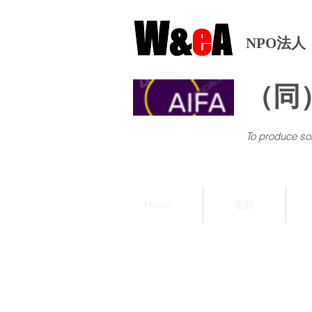
NPO法人
​（
​To produce som
Home
定款