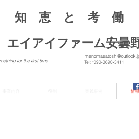
知 恵 と 考 働
同）エイアイファーム安曇
manomasatoshi@outlook.j
ething for the first time
Tel: *090-3690-3411
事業内容
役割
実践事例
情