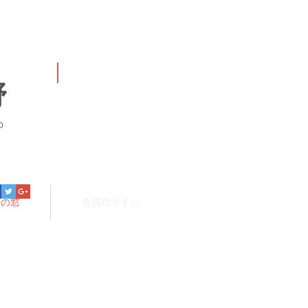
野
p
報の窓
会員ログイン